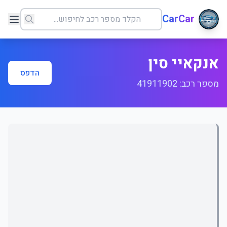
CarCar
אנקאיי סין
הדפס
מספר רכב: 41911902