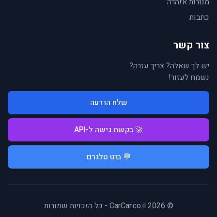
מנורות אזהרה
כתבות
צור קשר
יש לך שאלה? צריך עזרה?
נשמח לעזור!
שלח הודעה
🚀 בקשת גישה ל-API
💬 בוט טלגרם
© 2026 CarCar.co.il - כל הזכויות שמורות