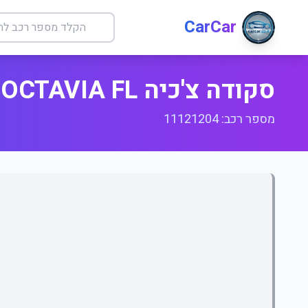
CarCar
סקודה צ'כיה OCTAVIA FL
מספר רכב: 11121204