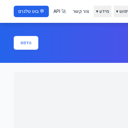
פוש ▾
מידע ▾
צור קשר
🚀 API
💬 בוט טלגרם
הדפס