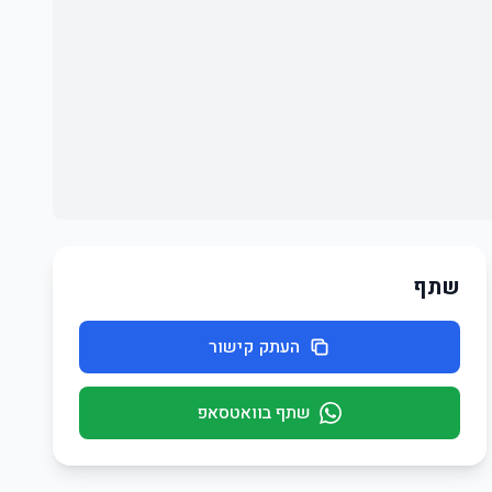
שתף
העתק קישור
שתף בוואטסאפ