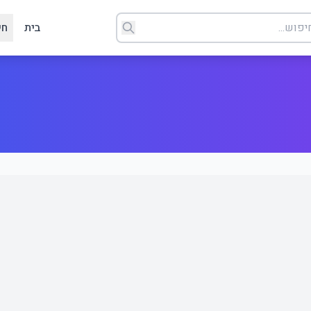
בית
חי