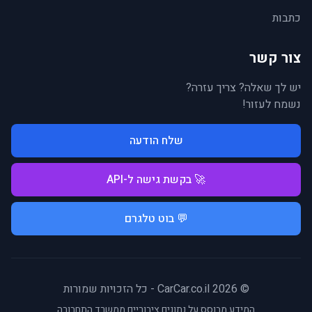
כתבות
צור קשר
יש לך שאלה? צריך עזרה?
נשמח לעזור!
שלח הודעה
🚀 בקשת גישה ל-API
💬 בוט טלגרם
© 2026 CarCar.co.il - כל הזכויות שמורות
המידע מבוסס על נתונים ציבוריים ממשרד התחבורה