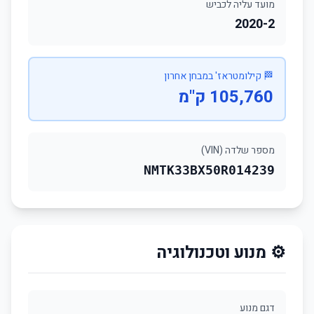
מועד עליה לכביש
2020-2
🏁 קילומטראז' במבחן אחרון
105,760 ק"מ
מספר שלדה (VIN)
NMTK33BX50R014239
⚙️ מנוע וטכנולוגיה
דגם מנוע