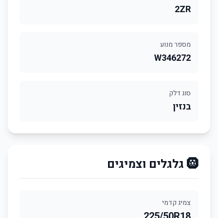
2ZR
מספר מנוע
W346272
סוג דלק
בנזין
🛞 גלגלים וצמיגים
צמיג קדמי
225/50R18