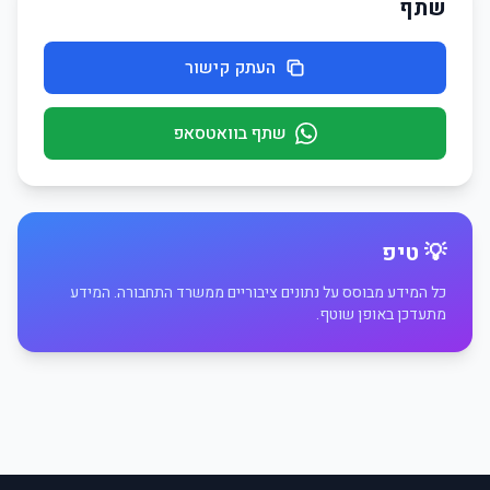
שתף
העתק קישור
שתף בוואטסאפ
💡 טיפ
כל המידע מבוסס על נתונים ציבוריים ממשרד התחבורה. המידע
מתעדכן באופן שוטף.