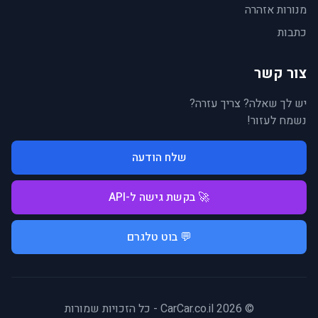
מנורות אזהרה
כתבות
צור קשר
יש לך שאלה? צריך עזרה?
נשמח לעזור!
שלח הודעה
🚀 בקשת גישה ל-API
💬 בוט טלגרם
© 2026 CarCar.co.il - כל הזכויות שמורות