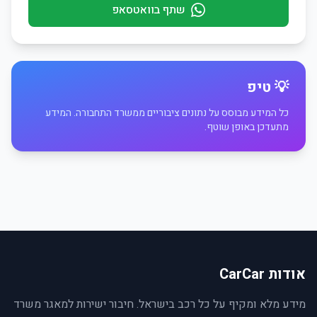
שתף בוואטסאפ
💡 טיפ
כל המידע מבוסס על נתונים ציבוריים ממשרד התחבורה. המידע
מתעדכן באופן שוטף.
אודות CarCar
מידע מלא ומקיף על כל רכב בישראל. חיבור ישירות למאגר משרד