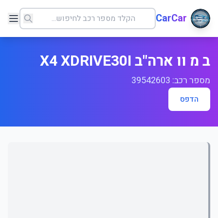
CarCar
ב מ וו ארה"ב X4 XDRIVE30I
מספר רכב: 39542603
הדפס