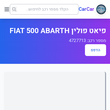
CarCar
פיאט פולין FIAT 500 ABARTH
מספר רכב: 4727713
הדפס