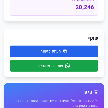
כמות מהדגם בכביש
20,246
שתף
העתק קישור
שתף בוואטסאפ
💡 טיפ
כל המידע מבוסס על נתונים ציבוריים ממשרד התחבורה. המידע
מתעדכן באופן שוטף.