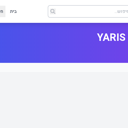
בית
חי