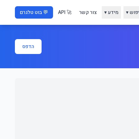
פוש ▾
מידע ▾
צור קשר
🚀 API
💬 בוט טלגרם
הדפס