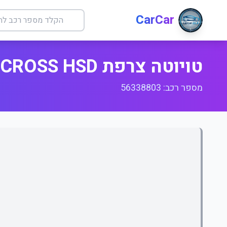
CarCar
טויוטה צרפת YARIS CROSS HSD
מספר רכב: 56338803