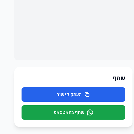
שתף
העתק קישור
שתף בוואטסאפ