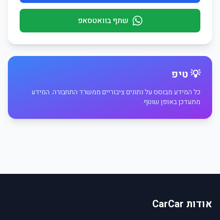
שתף בוואטסאפ
💡 טיפ
כל המידע מבוסס על נתונים ציבוריים ממשרד התחבורה. המידע
מתעדכן באופן שוטף.
אודות CarCar