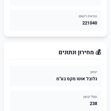
הוראת רישום
221040
💰 מחירון ונתונים
יבואן
גלובל אוטו מקס בע''מ
סמל יבואן
238