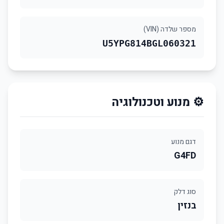
מספר שלדה (VIN)
U5YPG814BGL060321
⚙️ מנוע וטכנולוגיה
דגם מנוע
G4FD
סוג דלק
בנזין