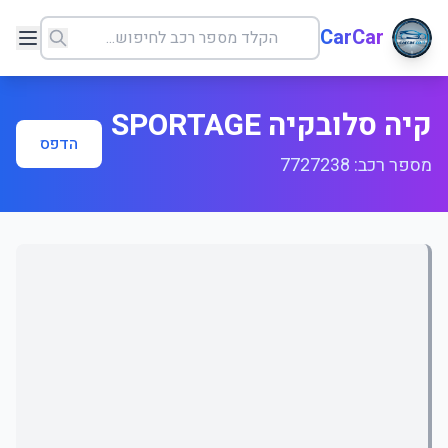
CarCar
קיה סלובקיה SPORTAGE
הדפס
מספר רכב: 7727238