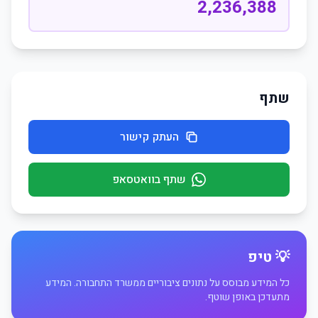
2,236,388
שתף
העתק קישור
שתף בוואטסאפ
💡 טיפ
כל המידע מבוסס על נתונים ציבוריים ממשרד התחבורה. המידע
מתעדכן באופן שוטף.