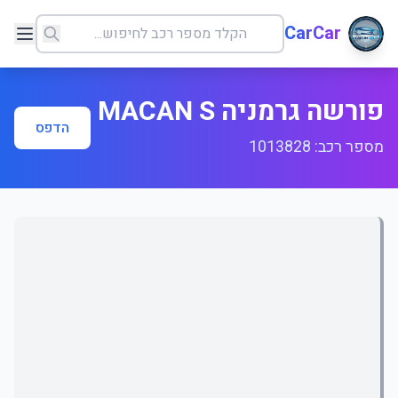
CarCar
פורשה גרמניה MACAN S
הדפס
מספר רכב: 1013828