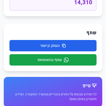
14,310
שתף
העתק קישור
שתף בוואטסאפ
💡 טיפ
כל המידע מבוסס על נתונים ציבוריים ממשרד התחבורה. המידע
מתעדכן באופן שוטף.