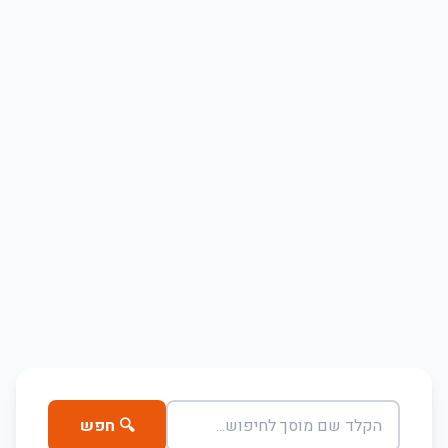
🔍 חפש