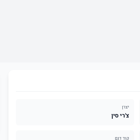
יצרן
צ'רי סין
קוד דגם