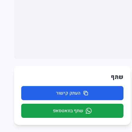
שתף
העתק קישור
שתף בוואטסאפ