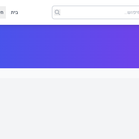
בית
חי