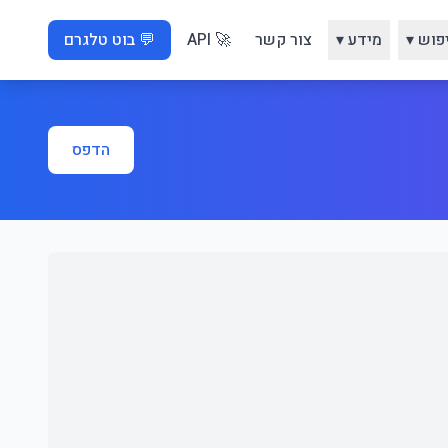
פוש ▾
מידע ▾
צור קשר
🚀 API
💬 בוט טלגרם
הדפס