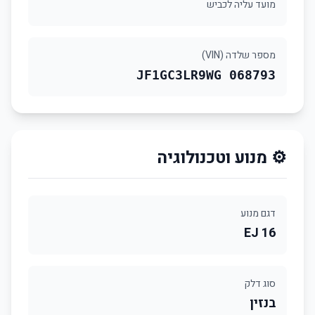
מועד עליה לכביש
מספר שלדה (VIN)
JF1GC3LR9WG 068793
⚙️ מנוע וטכנולוגיה
דגם מנוע
EJ 16
סוג דלק
בנזין