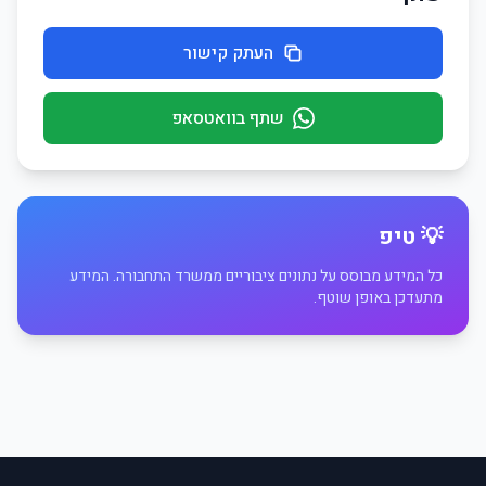
העתק קישור
שתף בוואטסאפ
💡 טיפ
כל המידע מבוסס על נתונים ציבוריים ממשרד התחבורה. המידע
מתעדכן באופן שוטף.