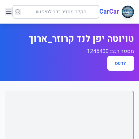
CarCar
טויוטה יפן לנד קרוזר_ארוך
מספר רכב: 1245400
הדפס