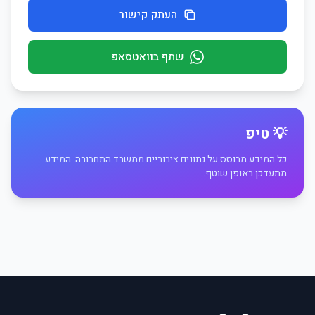
העתק קישור
שתף בוואטסאפ
💡 טיפ
כל המידע מבוסס על נתונים ציבוריים ממשרד התחבורה. המידע
מתעדכן באופן שוטף.