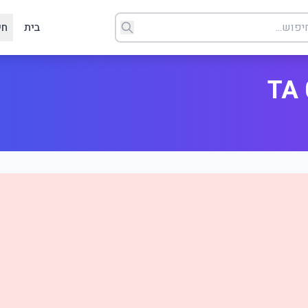
בית
חי