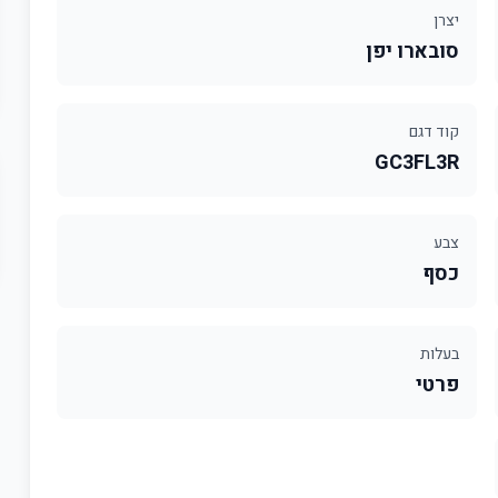
יצרן
סובארו יפן
קוד דגם
GC3FL3R
צבע
כסף
בעלות
פרטי