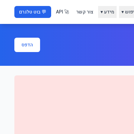
פוש ▾
מידע ▾
צור קשר
🚀 API
💬 בוט טלגרם
הדפס