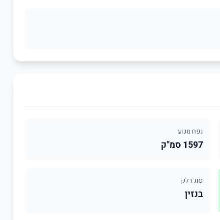
נפח מנוע
1597 סמ"ק
סוג דלק
בנזין