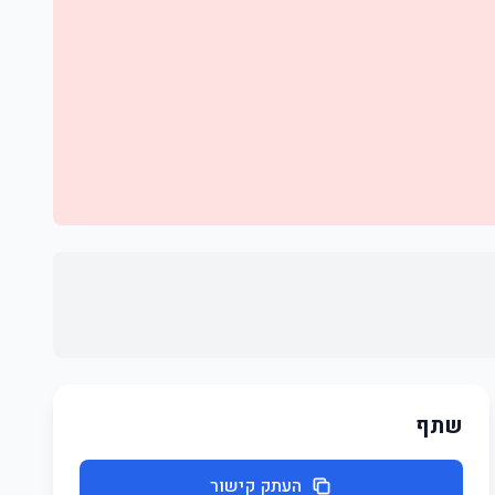
שתף
העתק קישור