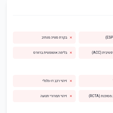
✗
בקרת סטיה מנתיב
✗
בית (ACC)
בלימה אוטומטית ברוורס
✗
זיהוי רכב דו-גלגלי
✗
וכנת (RCTA)
זיהוי תמרורי תנועה