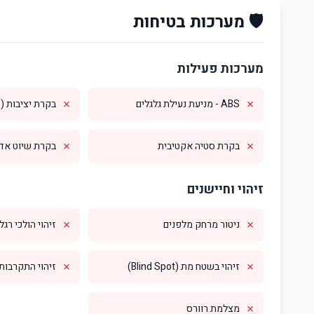
🛡️ מערכות בטיחות
מערכות פעילות
✗
✗
ABS - מניעת נעילת גלגלים
בקרת יציבות (ESP)
✗
✗
בקרת סטיה אקטיבית
בקרת שיוט אדפטי
זיהוי וחיישנים
✗
✗
ניטור מרחק מלפנים
זיהוי הולכי רגל
✗
✗
זיהוי בשטח מת (Blind Spot)
זיהוי התקרבות מס
✗
מצלמת רוורס