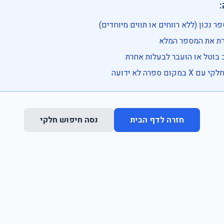

• בדוק שהמספר נכון (ללא רווחים או ת
• וודא שהקלדת את
• ייתכן שהרכב בוטל או הועבר
• נסה חיפוש חלקי 
נסה חיפוש חלקי
חזרה לדף הבית