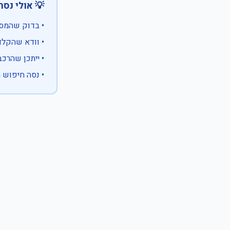
 אולי נסה:
ווים מיוחדים)
 המספר המלא
 לבעלות אחרת
עם X במקום ספרה לא ידועה