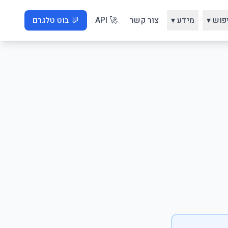
פוש ▾
מידע ▾
צור קשר
🚀 API
💬 בוט טלגרם