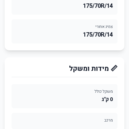
175/70R/14
צמיג אחורי
175/70R/14
📏 מידות ומשקל
משקל כולל
0 ק"ג
מרכב