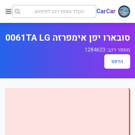
CarCar
סובארו יפן אימפרזה 0061TA LG
מספר רכב: 1284623
הדפס