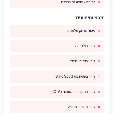
✗
בלימה אוטומטית ברוורס
זיהוי וחיישנים
✗
ניטור מרחק מלפנים
✗
זיהוי הולכי רגל
✗
זיהוי רכב דו-גלגלי
✗
זיהוי בשטח מת (Blind Spot)
✗
זיהוי התקרבות מסוכנת (RCTA)
✗
זיהוי תמרורי תנועה