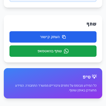
שתף
העתק קישור
שתף בוואטסאפ
💡 טיפ
כל המידע מבוסס על נתונים ציבוריים ממשרד התחבורה. המידע
מתעדכן באופן שוטף.