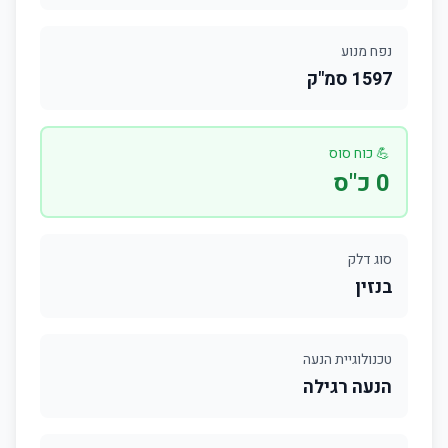
נפח מנוע
1597 סמ"ק
💪 כוח סוס
0 כ"ס
סוג דלק
בנזין
טכנולוגיית הנעה
הנעה רגילה