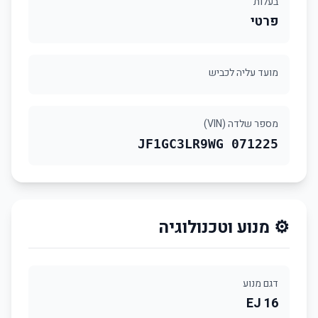
בעלות
פרטי
מועד עליה לכביש
מספר שלדה (VIN)
JF1GC3LR9WG 071225
⚙️ מנוע וטכנולוגיה
דגם מנוע
EJ 16