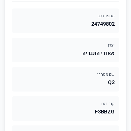
מספר רכב
24749802
יצרן
אאודי הונגריה
שם מסחרי
Q3
קוד דגם
F3BBZG