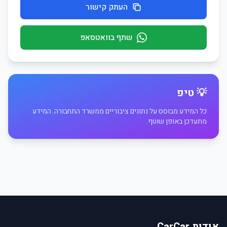
העתק קישור
שתף בוואטסאפ
💡 טיפ
כל המידע מבוסס על נתונים ציבוריים ממשרד התחבורה. המידע
מתעדכן באופן שוטף.
אודות CarCar