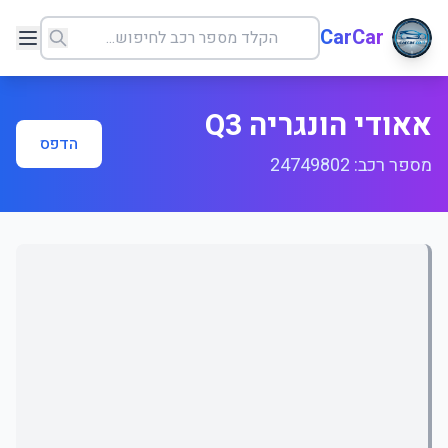
CarCar
אאודי הונגריה Q3
הדפס
מספר רכב: 24749802