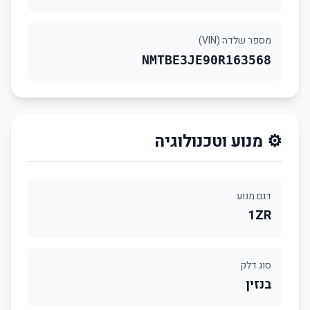
מספר שלדה (VIN)
NMTBE3JE90R163568
⚙️ מנוע וטכנולוגיה
דגם מנוע
1ZR
סוג דלק
בנזין