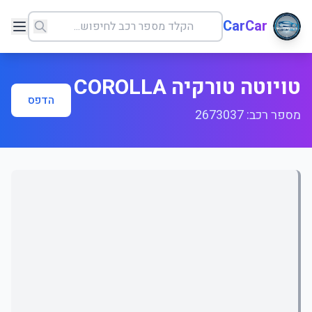
CarCar
טויוטה טורקיה COROLLA
הדפס
מספר רכב: 2673037