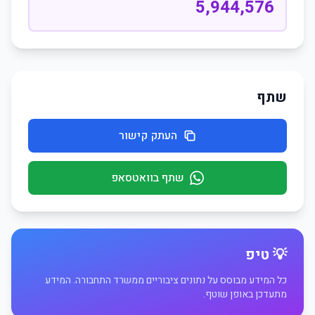
5,944,576
שתף
העתק קישור
שתף בוואטסאפ
💡 טיפ
כל המידע מבוסס על נתונים ציבוריים ממשרד התחבורה. המידע
מתעדכן באופן שוטף.