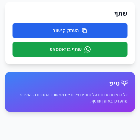
שתף
העתק קישור
שתף בוואטסאפ
💡 טיפ
כל המידע מבוסס על נתונים ציבוריים ממשרד התחבורה. המידע
מתעדכן באופן שוטף.