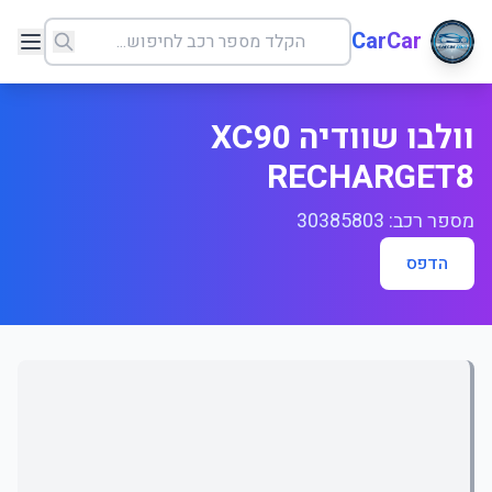
CarCar
וולבו שוודיה XC90
RECHARGET8
מספר רכב: 30385803
הדפס