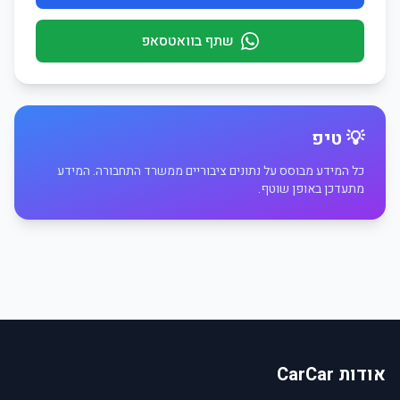
שתף בוואטסאפ
💡 טיפ
כל המידע מבוסס על נתונים ציבוריים ממשרד התחבורה. המידע
מתעדכן באופן שוטף.
אודות CarCar