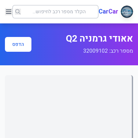
CarCar
אאודי גרמניה Q2
הדפס
מספר רכב: 32009102