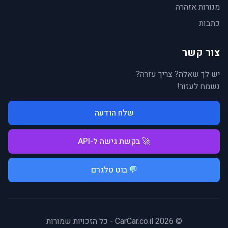
מנורות אזהרה
כתבות
צור קשר
יש לך שאלה? צריך עזרה?
נשמח לעזור!
שלח הודעה
🚀 בקשת גישה ל-API
💬 בוט טלגרם
© 2026 CarCar.co.il - כל הזכויות שמורות