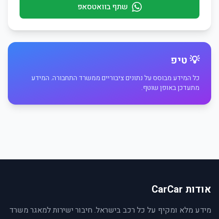
שתף בוואטסאפ
💡 טיפ
כל המידע מבוסס על נתונים ציבוריים ממשרד התחבורה. המידע
מתעדכן באופן שוטף.
אודות CarCar
מידע מלא ומקיף על כל רכב בישראל. חיבור ישירות למאגר משרד