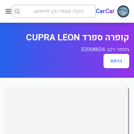
CarCar
קופרה ספרד CUPRA LEON
מספר רכב: 32068604
הדפס