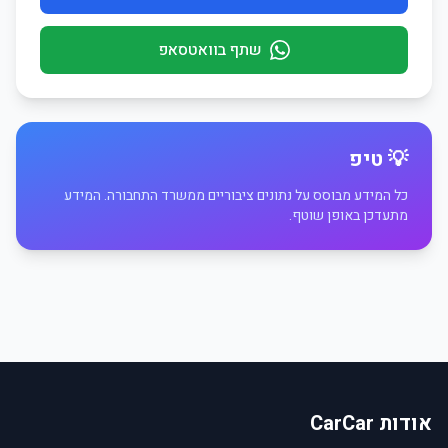
שתף בוואטסאפ
💡 טיפ
כל המידע מבוסס על נתונים ציבוריים ממשרד התחבורה. המידע
מתעדכן באופן שוטף.
אודות CarCar