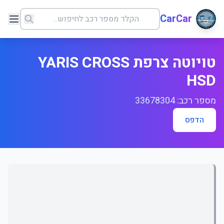
CarCar
טויוטה צרפת YARIS CROSS
HSD
מספר רכב: 33678304
הדפס