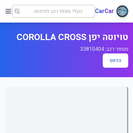
CarCar
טויוטה יפן COROLLA CROSS
מספר רכב: 33810404
הדפס