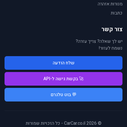
מנורות אזהרה
כתבות
צור קשר
יש לך שאלה? צריך עזרה?
נשמח לעזור!
שלח הודעה
🚀 בקשת גישה ל-API
💬 בוט טלגרם
© 2026 CarCar.co.il - כל הזכויות שמורות