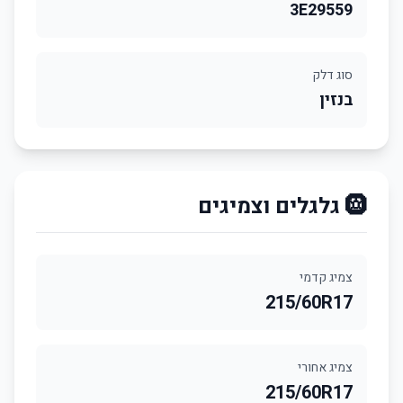
3E29559
סוג דלק
בנזין
🛞 גלגלים וצמיגים
צמיג קדמי
215/60R17
צמיג אחורי
215/60R17