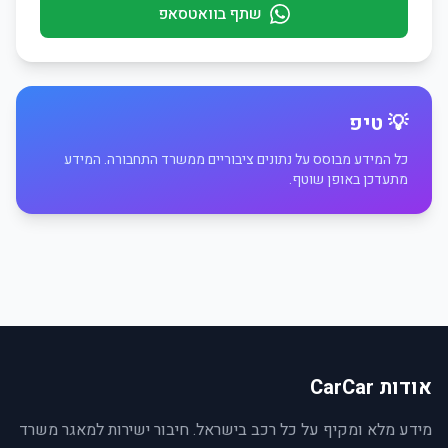
שתף בוואטסאפ
💡 טיפ
כל המידע מבוסס על נתונים ציבוריים ממשרד התחבורה. המידע
מתעדכן באופן שוטף.
אודות CarCar
מידע מלא ומקיף על כל רכב בישראל. חיבור ישירות למאגר משרד