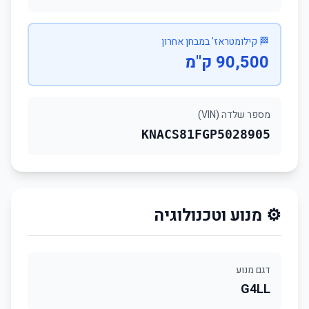
🏁 קילומטראז' במבחן אחרון
90,500 ק"מ
מספר שלדה (VIN)
KNACS81FGP5028905
⚙️ מנוע וטכנולוגיה
דגם מנוע
G4LL