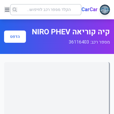
CarCar
קיה קוריאה NIRO PHEV
הדפס
מספר רכב: 36116403