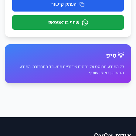
העתק קישור
שתף בוואטסאפ
💡 טיפ
כל המידע מבוסס על נתונים ציבוריים ממשרד התחבורה. המידע
מתעדכן באופן שוטף.
אודות CarCar