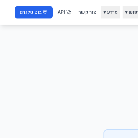
פוש ▾
מידע ▾
צור קשר
🚀 API
💬 בוט טלגרם