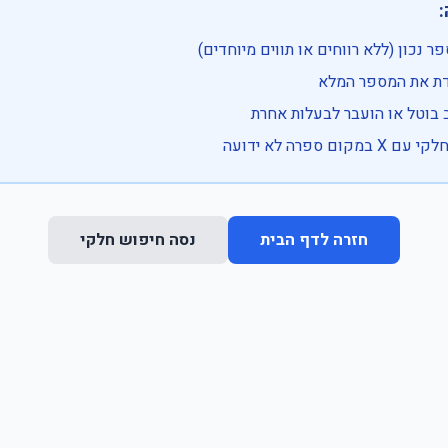

• בדוק שהמספר נכון (ללא רווחים או ת
• וודא שהקלדת את
• ייתכן שהרכב בוטל או הועבר
• נסה חיפוש חלקי 
נסה חיפוש חלקי
חזרה לדף הבית