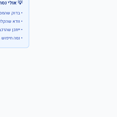
 אולי נסה:
ווים מיוחדים)
 המספר המלא
 לבעלות אחרת
עם X במקום ספרה לא ידועה