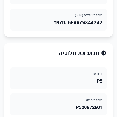
מספר שלדה (VIN)
MMZDJ6HVAZW844242
⚙️ מנוע וטכנולוגיה
דגם מנוע
P5
מספר מנוע
P520872601