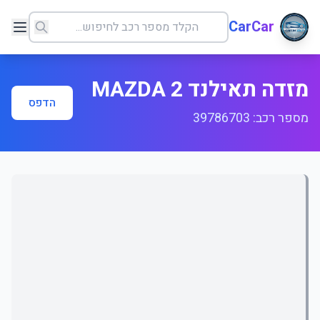
CarCar
מזדה תאילנד MAZDA 2
הדפס
מספר רכב: 39786703