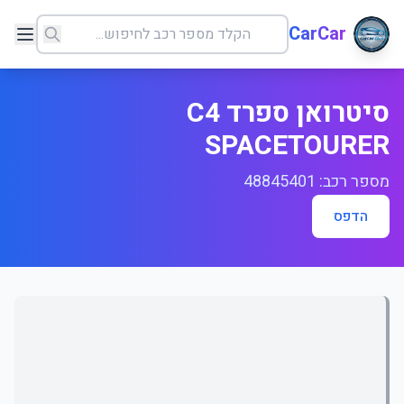
CarCar
סיטרואן ספרד C4
SPACETOURER
מספר רכב: 48845401
הדפס