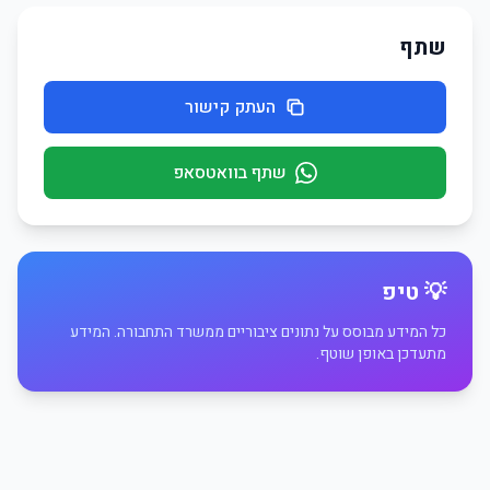
שתף
העתק קישור
שתף בוואטסאפ
💡 טיפ
כל המידע מבוסס על נתונים ציבוריים ממשרד התחבורה. המידע
מתעדכן באופן שוטף.