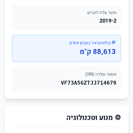
מועד עליה לכביש
2019-2
🏁 קילומטראז' במבחן אחרון
88,613 ק"מ
מספר שלדה (VIN)
VF73A5GZTJJ714679
⚙️ מנוע וטכנולוגיה