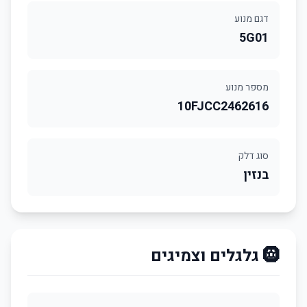
דגם מנוע
5G01
מספר מנוע
10FJCC2462616
סוג דלק
בנזין
🛞 גלגלים וצמיגים