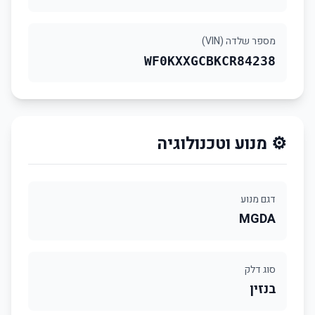
מספר שלדה (VIN)
WF0KXXGCBKCR84238
⚙️ מנוע וטכנולוגיה
דגם מנוע
MGDA
סוג דלק
בנזין