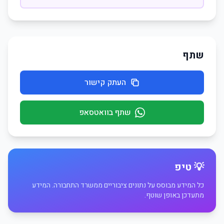
שתף
העתק קישור
שתף בוואטסאפ
💡 טיפ
כל המידע מבוסס על נתונים ציבוריים ממשרד התחבורה. המידע
מתעדכן באופן שוטף.