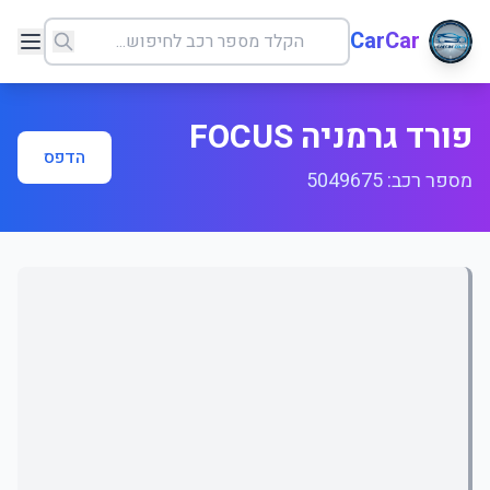
CarCar
פורד גרמניה FOCUS
הדפס
מספר רכב: 5049675