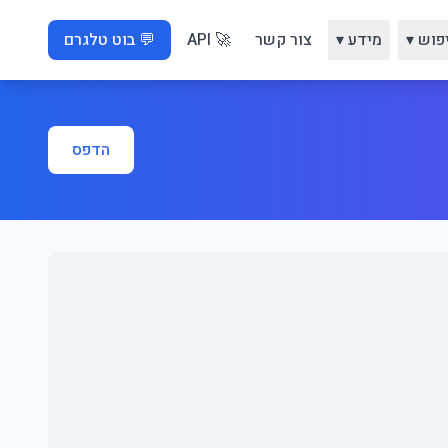
פוש ▾
מידע ▾
צור קשר
🚀 API
💬 בוט טלגרם
הדפס