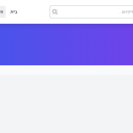
בית
חי