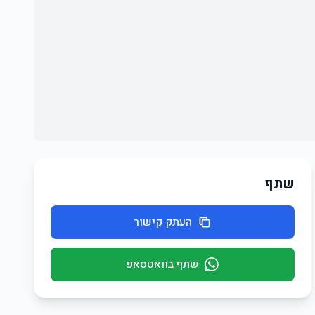
שתף
העתק קישור
שתף בוואטסאפ