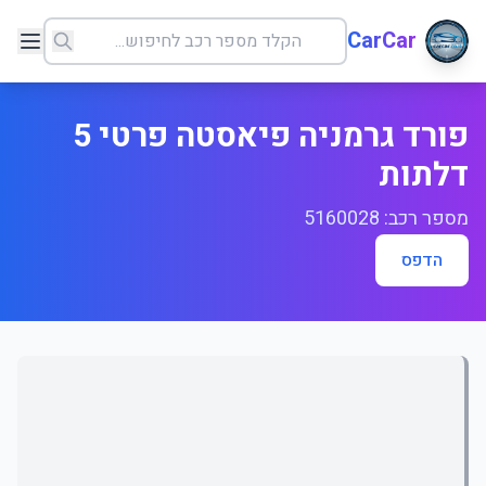
CarCar
פורד גרמניה פיאסטה פרטי 5
דלתות
מספר רכב: 5160028
הדפס