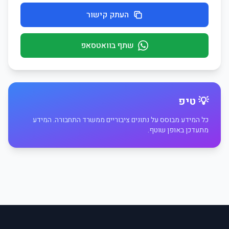
העתק קישור
שתף בוואטסאפ
💡 טיפ
כל המידע מבוסס על נתונים ציבוריים ממשרד התחבורה. המידע
מתעדכן באופן שוטף.