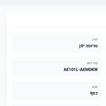
יצרן
טויוטה יפן
קוד דגם
AE101L-AEMDKW
צבע
כסף