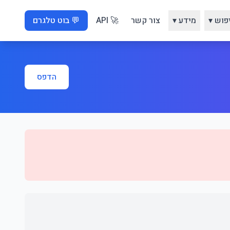
פוש ▾
מידע ▾
צור קשר
🚀 API
💬 בוט טלגרם
הדפס