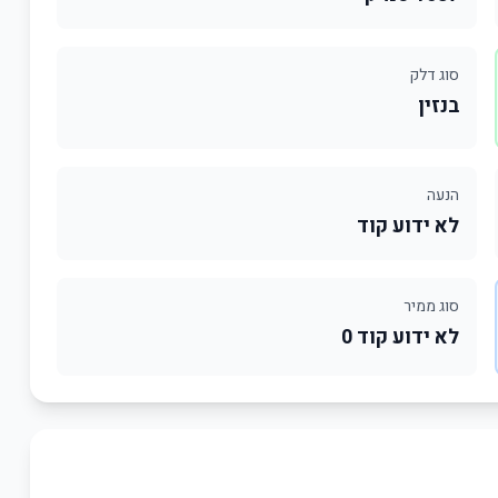
סוג דלק
בנזין
הנעה
לא ידוע קוד
סוג ממיר
לא ידוע קוד 0