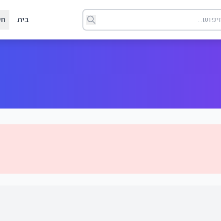
בית
חי