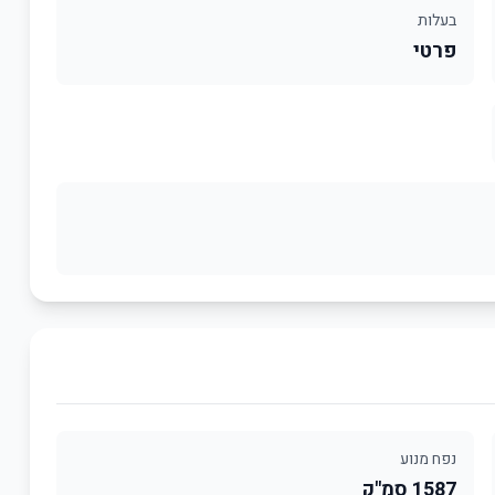
בעלות
פרטי
נפח מנוע
1587 סמ"ק