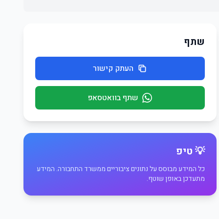
שתף
העתק קישור
שתף בוואטסאפ
💡 טיפ
כל המידע מבוסס על נתונים ציבוריים ממשרד התחבורה. המידע
מתעדכן באופן שוטף.