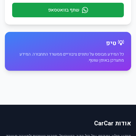
שתף בוואטסאפ
💡 טיפ
כל המידע מבוסס על נתונים ציבוריים ממשרד התחבורה. המידע
מתעדכן באופן שוטף.
אודות CarCar