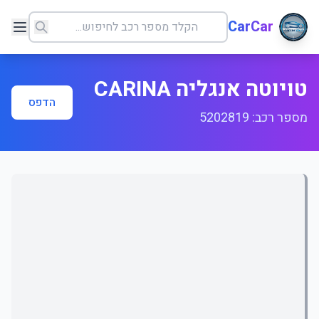
CarCar
טויוטה אנגליה CARINA
הדפס
מספר רכב: 5202819