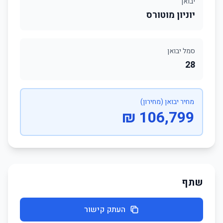
יבואן
יוניון מוטורס
סמל יבואן
28
מחיר יבואן (מחירון)
106,799 ₪
שתף
העתק קישור