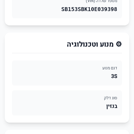
מספר שלדה (VIN)
SB153SBK10E039398
⚙️ מנוע וטכנולוגיה
דגם מנוע
3S
סוג דלק
בנזין