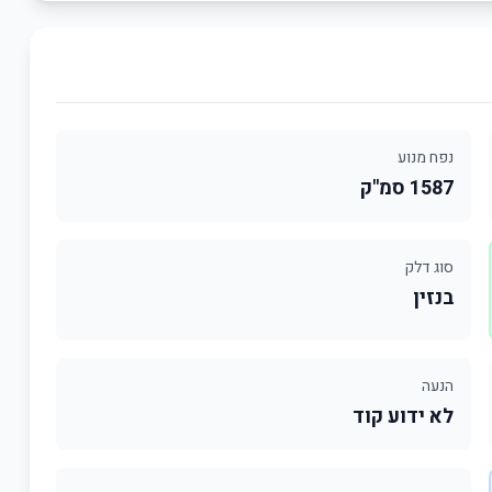
נפח מנוע
1587 סמ"ק
סוג דלק
בנזין
הנעה
לא ידוע קוד