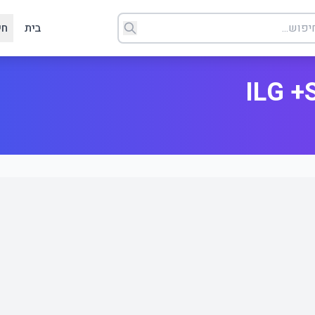
בית
חי