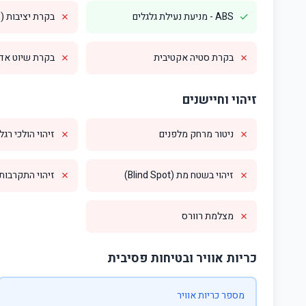
✗
✓
ABS - מניעת נעילת גלגלים
בקרת יציבות (ESP)
✗
✗
בקרת סטיה אקטיבית
בקרת שיוט אדפטי
זיהוי וחיישנים
✗
✗
ניטור מרחק מלפנים
זיהוי הולכי רגל
✗
✗
זיהוי בשטח מת (Blind Spot)
זיהוי התקרבות מס
✗
מצלמת רוורס
כריות אוויר ובטיחות פסיבית
מספר כריות אוויר