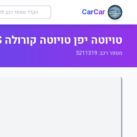
CarCar
טויוטה יפן טויוטה קורולה ILG +S
מספר רכב: 5211319