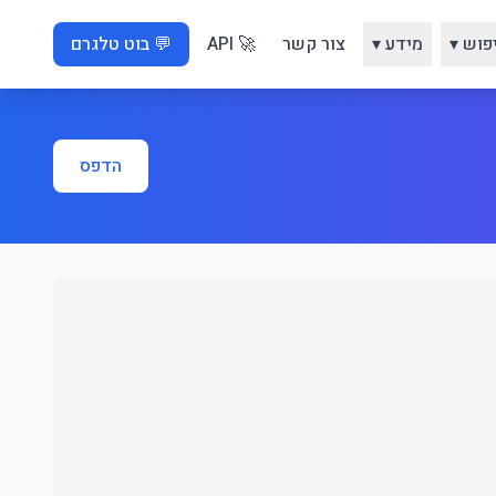
פוש ▾
מידע ▾
צור קשר
🚀 API
💬 בוט טלגרם
הדפס