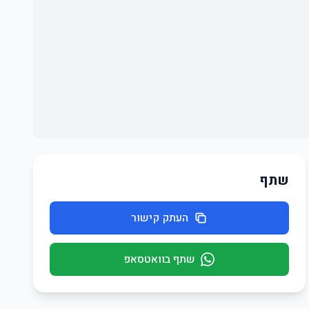
שתף
העתק קישור
שתף בוואטסאפ