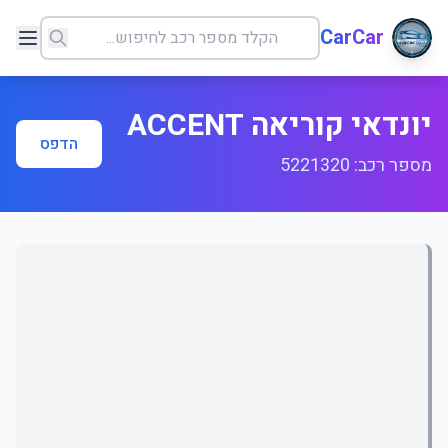
CarCar
יונדאי קוריאה ACCENT
הדפס
מספר רכב: 5221320