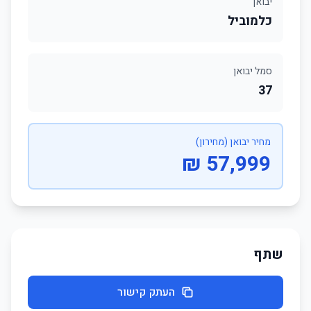
יבואן
כלמוביל
סמל יבואן
37
מחיר יבואן (מחירון)
57,999 ₪
שתף
העתק קישור