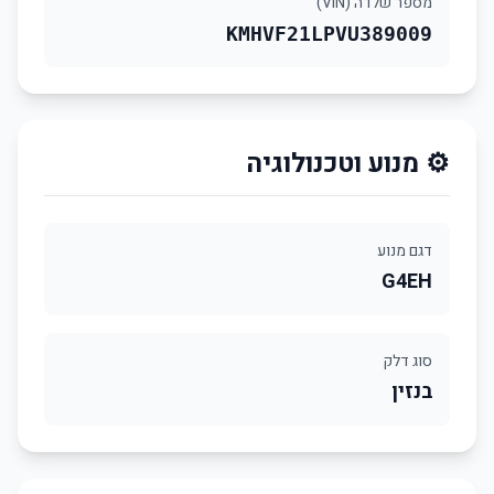
מספר שלדה (VIN)
KMHVF21LPVU389009
⚙️ מנוע וטכנולוגיה
דגם מנוע
G4EH
סוג דלק
בנזין