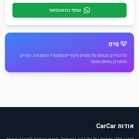
שתף בוואטסאפ
💡 טיפ
כל המידע מבוסס על נתונים ציבוריים ממשרד התחבורה. המידע
מתעדכן באופן שוטף.
אודות CarCar