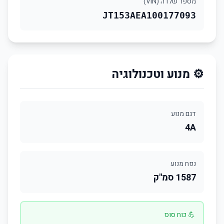
מספר שלדה (VIN)
JT153AEA100177093
⚙️ מנוע וטכנולוגיה
דגם מנוע
4A
נפח מנוע
1587 סמ"ק
💪 כוח סוס