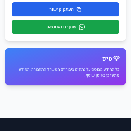
העתק קישור
שתף בוואטסאפ
💡 טיפ
כל המידע מבוסס על נתונים ציבוריים ממשרד התחבורה. המידע
מתעדכן באופן שוטף.