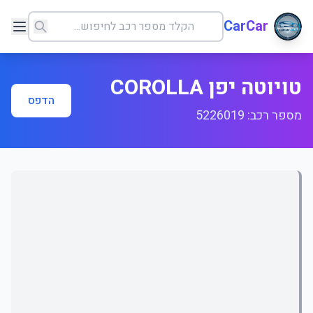
CarCar
טויוטה יפן COROLLA
הדפס
מספר רכב: 5226019