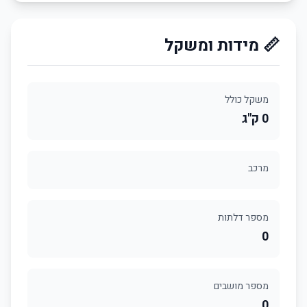
📏 מידות ומשקל
משקל כולל
0 ק"ג
מרכב
מספר דלתות
0
מספר מושבים
0