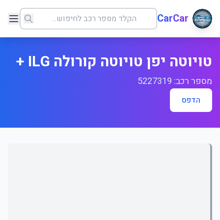
CarCar
טויוטה יפן טויוטה קורולה ILG +
מספר רכב: 5227319
הדפס