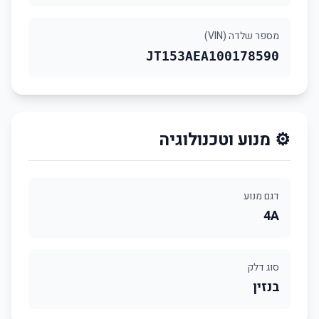
מספר שלדה (VIN)
JT153AEA100178590
⚙️ מנוע וטכנולוגיה
דגם מנוע
4A
סוג דלק
בנזין