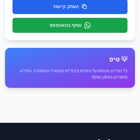
העתק קישור
שתף בוואטסאפ
💡 טיפ
כל המידע מבוסס על נתונים ציבוריים ממשרד התחבורה. המידע
מתעדכן באופן שוטף.