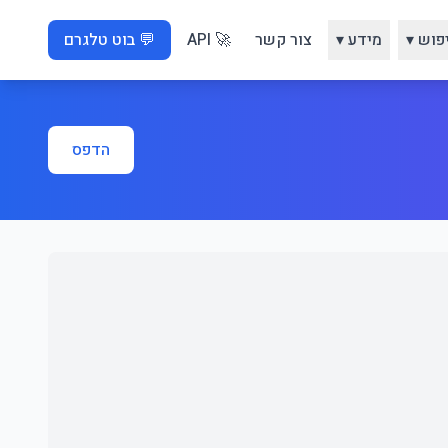
פוש ▾
מידע ▾
צור קשר
🚀 API
💬 בוט טלגרם
הדפס