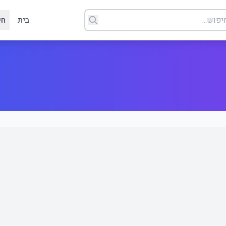
בית
חי