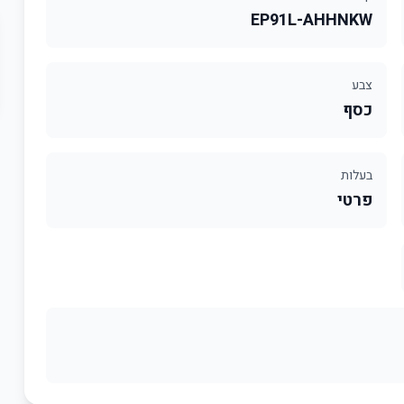
EP91L-AHHNKW
צבע
כסף
בעלות
פרטי