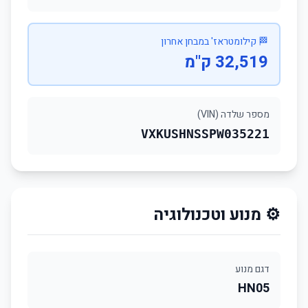
🏁 קילומטראז' במבחן אחרון
32,519 ק"מ
מספר שלדה (VIN)
VXKUSHNSSPW035221
⚙️ מנוע וטכנולוגיה
דגם מנוע
HN05