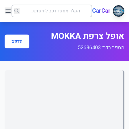
CarCar
אופל צרפת MOKKA
הדפס
מספר רכב: 52686403