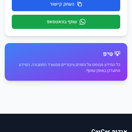
העתק קישור
שתף בוואטסאפ
💡 טיפ
כל המידע מבוסס על נתונים ציבוריים ממשרד התחבורה. המידע
מתעדכן באופן שוטף.
אודות CarCar