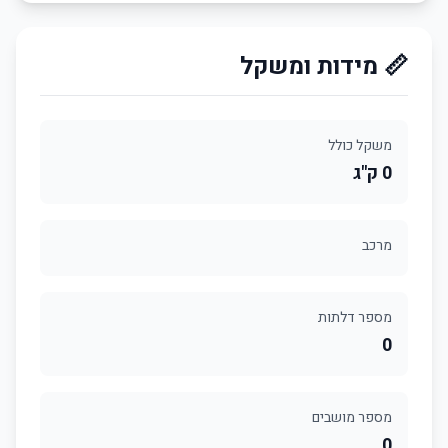
📏 מידות ומשקל
משקל כולל
0 ק"ג
מרכב
מספר דלתות
0
מספר מושבים
0