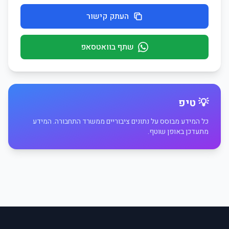
העתק קישור
שתף בוואטסאפ
💡 טיפ
כל המידע מבוסס על נתונים ציבוריים ממשרד התחבורה. המידע
מתעדכן באופן שוטף.