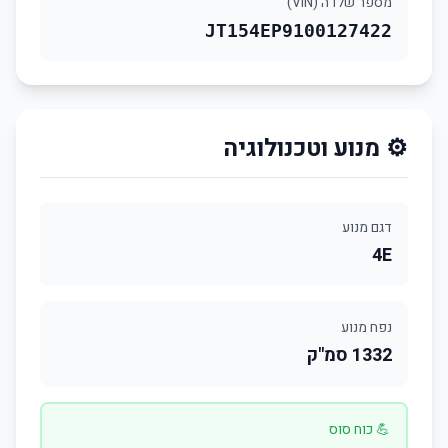
מספר שלדה (VIN)
JT154EP9100127422
⚙️ מנוע וטכנולוגיה
דגם מנוע
4E
נפח מנוע
1332 סמ"ק
💪 כוח סוס