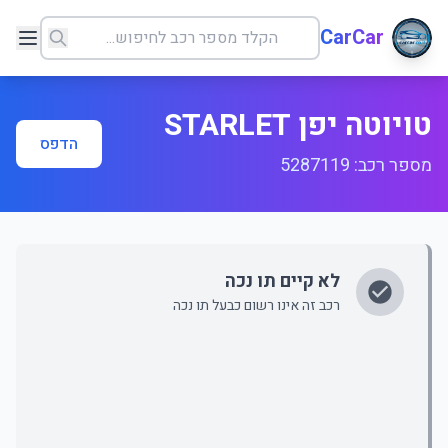
CarCar
טויוטה יפן STARLET
הדפס
מספר רכב: 5287119
לא קיים תו נכה
רכב זה אינו רשום כבעל תו נכה