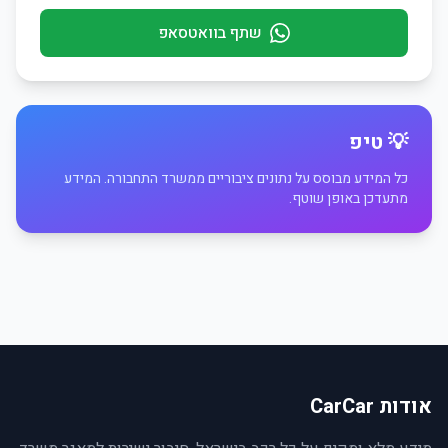
שתף בוואטסאפ
💡 טיפ
כל המידע מבוסס על נתונים ציבוריים ממשרד התחבורה. המידע
מתעדכן באופן שוטף.
אודות CarCar