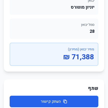
יבואן
יוניון מוטורס
סמל יבואן
28
מחיר יבואן (מחירון)
71,388 ₪
שתף
העתק קישור