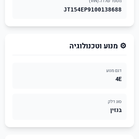
מספר שלדה (VIN)
JT154EP9100138688
⚙️ מנוע וטכנולוגיה
דגם מנוע
4E
סוג דלק
בנזין