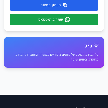
העתק קישור
שתף בוואטסאפ
💡 טיפ
כל המידע מבוסס על נתונים ציבוריים ממשרד התחבורה. המידע
מתעדכן באופן שוטף.