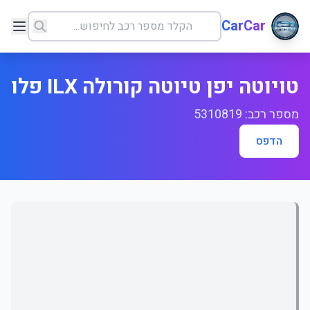
CarCar
טויוטה יפן טיוטה קורולה ILX פלו
מספר רכב: 5310819
הדפס