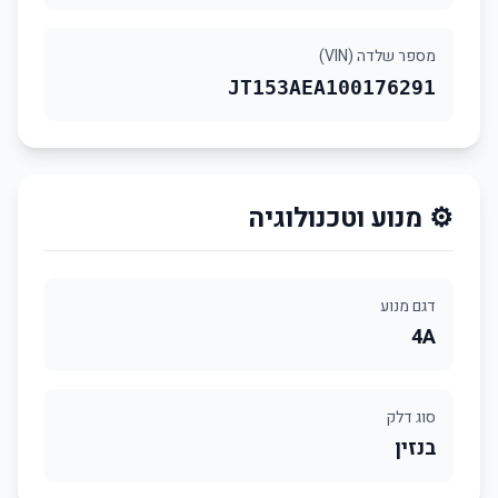
מספר שלדה (VIN)
JT153AEA100176291
⚙️ מנוע וטכנולוגיה
דגם מנוע
4A
סוג דלק
בנזין