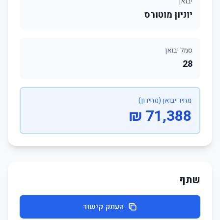
יבואן
יוניון מוטורס
סמל יבואן
28
מחיר יבואן (מחירון)
71,388 ₪
שתף
העתק קישור