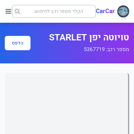
CarCar
טויוטה יפן STARLET
הדפס
מספר רכב: 5367719