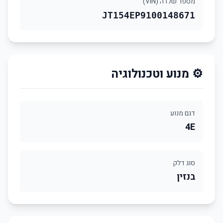
מספר שלדה (VIN)
JT154EP9100148671
⚙️ מנוע וטכנולוגיה
דגם מנוע
4E
סוג דלק
בנזין