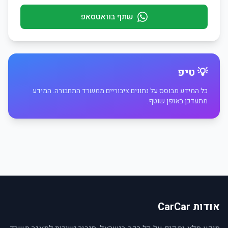
שתף בוואטסאפ
💡 טיפ
כל המידע מבוסס על נתונים ציבוריים ממשרד התחבורה. המידע
מתעדכן באופן שוטף.
אודות CarCar