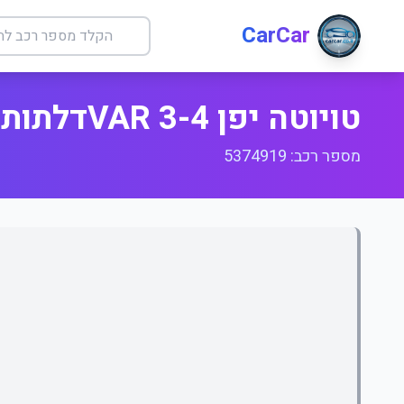
CarCar
טויוטה יפן 4-VAR 3דלתות
מספר רכב: 5374919