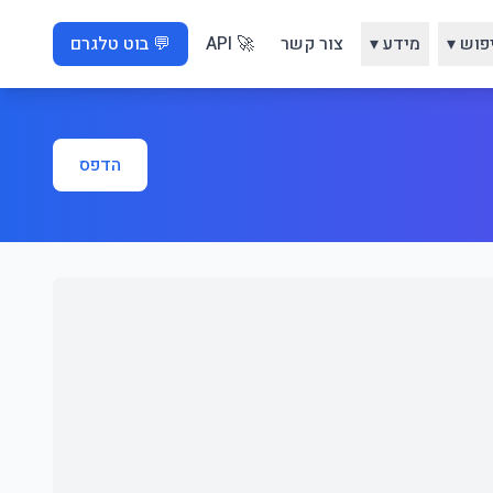
פוש ▾
מידע ▾
צור קשר
🚀 API
💬 בוט טלגרם
הדפס