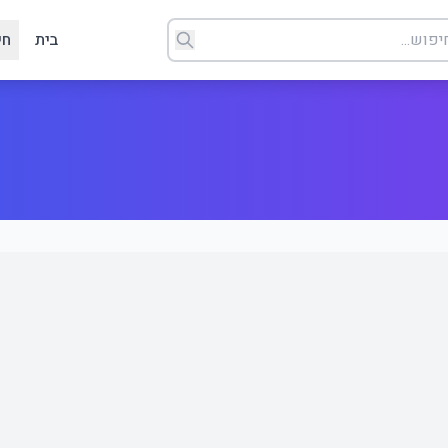
בית
חי