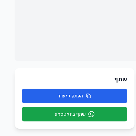
שתף
העתק קישור
שתף בוואטסאפ