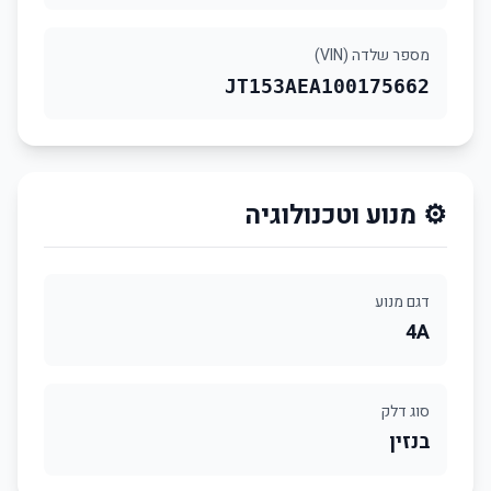
מספר שלדה (VIN)
JT153AEA100175662
⚙️ מנוע וטכנולוגיה
דגם מנוע
4A
סוג דלק
בנזין