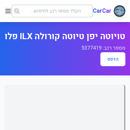
CarCar
טויוטה יפן טיוטה קורולה ILX פלו
מספר רכב: 5377419
הדפס