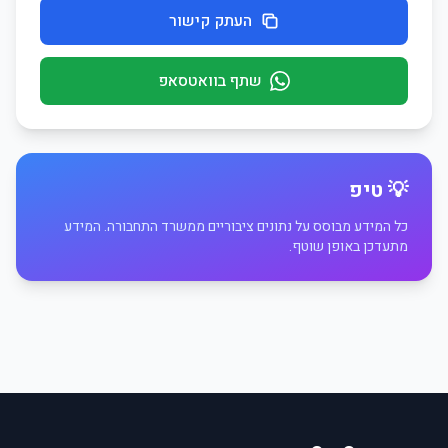
העתק קישור
שתף בוואטסאפ
💡 טיפ
כל המידע מבוסס על נתונים ציבוריים ממשרד התחבורה. המידע
מתעדכן באופן שוטף.