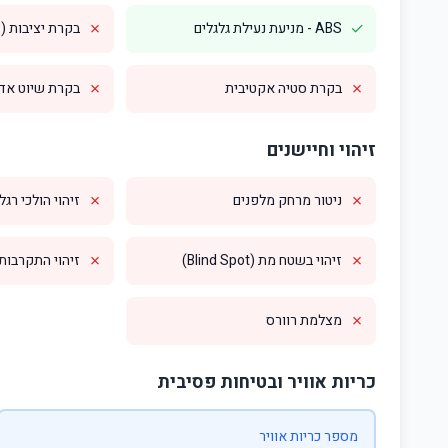
✗
✓
ABS - מניעת נעילת גלגלים
בקרת יציבות (ESP)
✗
✗
בקרת סטיה אקטיבית
בקרת שיוט אדפטי
זיהוי וחיישנים
✗
✗
ניטור מרחק מלפנים
זיהוי הולכי רגל
✗
✗
זיהוי בשטח מת (Blind Spot)
זיהוי התקרבות מס
✗
מצלמת רוורס
כריות אוויר ובטיחות פסיבית
מספר כריות אוויר