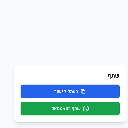
שתף
העתק קישור
שתף בוואטסאפ