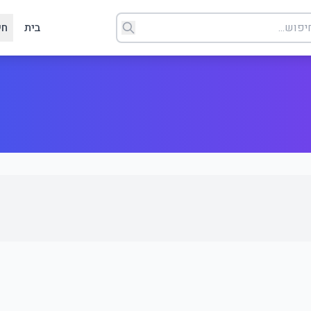
בית
חי