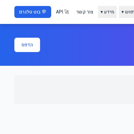
פוש ▾
מידע ▾
צור קשר
🚀 API
💬 בוט טלגרם
הדפס