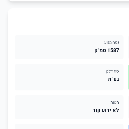
נפח מנוע
1587 סמ"ק
סוג דלק
גפ"מ
הנעה
לא ידוע קוד