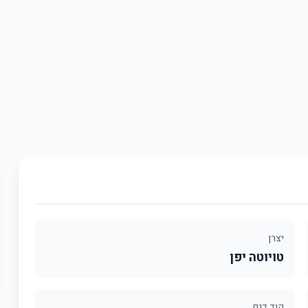
יצרן
טויוטה יפן
קוד דגם