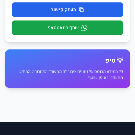
העתק קישור
שתף בוואטסאפ
💡 טיפ
כל המידע מבוסס על נתונים ציבוריים ממשרד התחבורה. המידע
מתעדכן באופן שוטף.