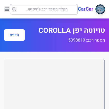
CarCar
טויוטה יפן COROLLA
הדפס
מספר רכב: 5398819