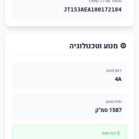
מספר שלדה (VIN)
JT153AEA100172184
⚙️ מנוע וטכנולוגיה
דגם מנוע
4A
נפח מנוע
1587 סמ"ק
💪 כוח סוס