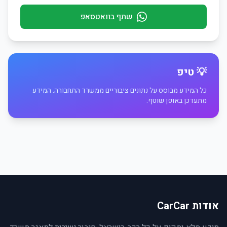
שתף בוואטסאפ
💡 טיפ
כל המידע מבוסס על נתונים ציבוריים ממשרד התחבורה. המידע
מתעדכן באופן שוטף.
אודות CarCar