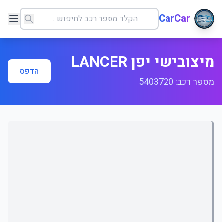
CarCar
מיצובישי יפן LANCER
הדפס
מספר רכב: 5403720