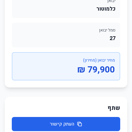
יבואן
כלמוטור
סמל יבואן
27
מחיר יבואן (מחירון)
79,900 ₪
שתף
העתק קישור