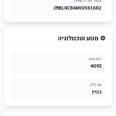
מספר שלדה (VIN)
JMBLNCB4WVU501602
⚙️ מנוע וטכנולוגיה
דגם מנוע
4G92
סוג דלק
בנזין