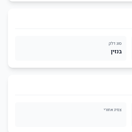
סוג דלק
בנזין
צמיג אחורי