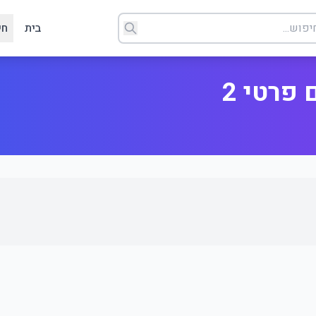
בית
חי
פרטי 2