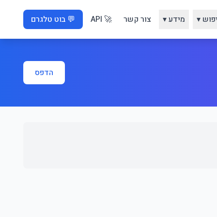
פוש ▾
מידע ▾
צור קשר
🚀 API
💬 בוט טלגרם
הדפס