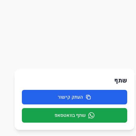
שתף
העתק קישור
שתף בוואטסאפ