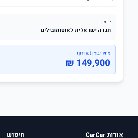
יבואן
חברה ישראלית לאוטומובילים
מחיר יבואן (מחירון)
149,900 ₪
אודות CarCar
חיפוש