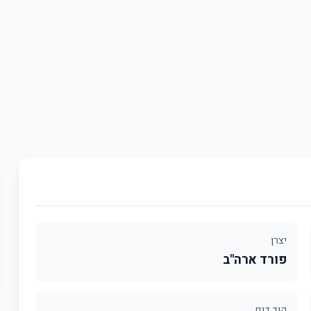
יצרן
פורד ארה"ב
קוד דגם