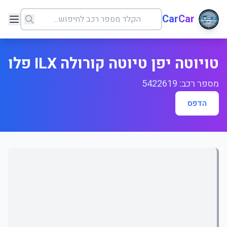
CarCar
טויוטה יפן טיוטה קורולה ILX פלו
מספר רכב: 5422619
הדפס