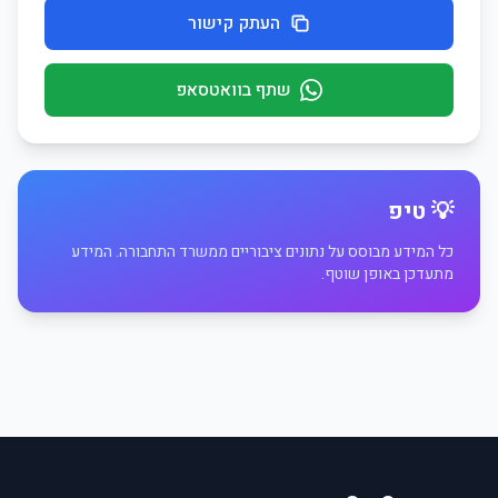
העתק קישור
שתף בוואטסאפ
💡 טיפ
כל המידע מבוסס על נתונים ציבוריים ממשרד התחבורה. המידע
מתעדכן באופן שוטף.